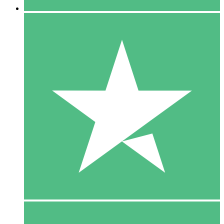
5 Download
15
US$
00
10 Download
20
US$
00