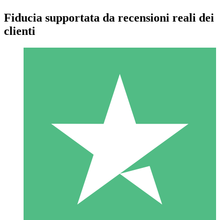
Fiducia supportata da recensioni reali dei
clienti
Pacchetti di Crediti Individuali
Paga a consumo con crediti di download. Nessun impegno
mensile richiesto.
1 Download
10
US$
00