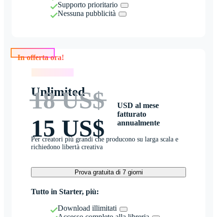
Supporto prioritario
Nessuna pubblicità
In offerta ora!
In offerta ora!
Unlimited
18 US$
USD al mese
fatturato
15 US$
annualmente
Per creatori più grandi che producono su larga scala e
richiedono libertà creativa
Prova gratuita di 7 giorni
Tutto in Starter, più:
Download illimitati
Accesso completo alla libreria