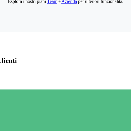
Esplora i nostri piani
Team
e
Azienda
per ulteriori funzionalità.
lienti