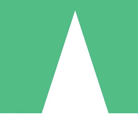
Pacchetti di Crediti Individuali
ga a consumo con crediti di download. Nessun impegno mensile richies
1 Download
5 Download
10 Download
10
15
20
US$
00
US$
00
US$
00