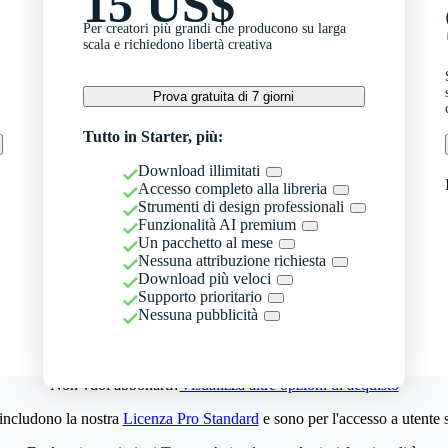
15 US$
Per creatori più grandi che producono su larga
scala e richiedono libertà creativa
Prova gratuita di 7 giorni
Tutto in Starter, più:
Download illimitati
Accesso completo alla libreria
Strumenti di design professionali
Funzionalità AI premium
Un pacchetto al mese
Nessuna attribuzione richiesta
Download più veloci
Supporto prioritario
Nessuna pubblicità
Non vuoi abbonarti?
Visualizza altre opzioni di acquisto
 includono la nostra
Licenza Pro Standard
e sono per l'accesso a utente 