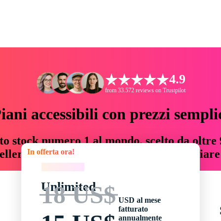
4.9
from 33.572 reviews on Trustpilot
iani accessibili con prezzi sempli
to stock numero 1 al mondo, scelto da oltre 9
In offerta ora!
teller risorse creative che fanno risparmiar
In offerta ora!
Unlimited
18 US$
USD al mese
fatturato
annualmente