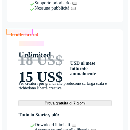
Supporto prioritario
Nessuna pubblicità
In offerta ora!
In offerta ora!
Unlimited
18 US$
USD al mese
fatturato
15 US$
annualmente
Per creatori più grandi che producono su larga scala e
richiedono libertà creativa
Prova gratuita di 7 giorni
Tutto in Starter, più:
Download illimitati
Accesso completo alla libreria