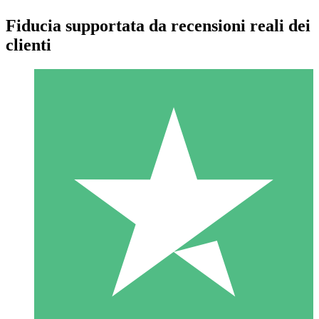
Fiducia supportata da recensioni reali dei
clienti
Pacchetti di Crediti Individuali
Paga a consumo con crediti di download. Nessun impegno
mensile richiesto.
1 Download
10
US$
00