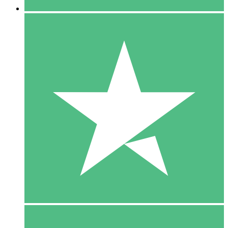
5 Download
15
US$
00
10 Download
20
US$
00