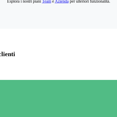
Esplora i nostri piani
Team
e
Azienda
per ulteriori funzionalità.
lienti