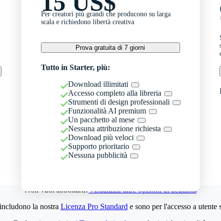
15 US$
Per creatori più grandi che producono su larga
scala e richiedono libertà creativa
Prova gratuita di 7 giorni
Tutto in Starter, più:
Download illimitati
Accesso completo alla libreria
Strumenti di design professionali
Funzionalità AI premium
Un pacchetto al mese
Nessuna attribuzione richiesta
Download più veloci
Supporto prioritario
Nessuna pubblicità
Non vuoi abbonarti?
Visualizza altre opzioni di acquisto
 includono la nostra
Licenza Pro Standard
e sono per l'accesso a utente 