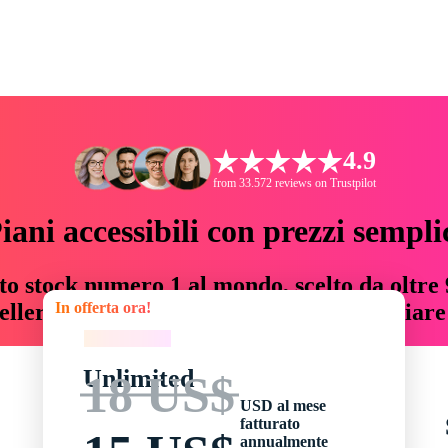
4.9
from 33.572 reviews on Trustpilot
iani accessibili con prezzi sempli
to stock numero 1 al mondo, scelto da oltre 9
In offerta ora!
teller risorse creative che fanno risparmiar
In offerta ora!
Unlimited
18 US$
USD al mese
fatturato
annualmente