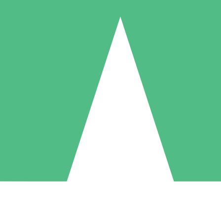
Pacchetti di Crediti Individuali
ga a consumo con crediti di download. Nessun impegno mensile richies
1 Download
5 Download
10 Download
10
15
20
US$
00
US$
00
US$
00