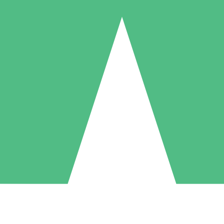
Pacchetti di Crediti Individuali
ga a consumo con crediti di download. Nessun impegno mensile richies
1 Download
5 Download
10 Download
10
15
20
US$
00
US$
00
US$
00