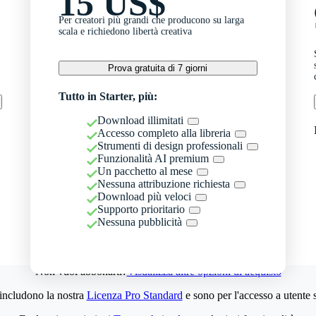
15 US$
Per creatori più grandi che producono su larga
scala e richiedono libertà creativa
Prova gratuita di 7 giorni
Tutto in Starter, più:
Download illimitati
Accesso completo alla libreria
Strumenti di design professionali
Funzionalità AI premium
Un pacchetto al mese
Nessuna attribuzione richiesta
Download più veloci
Supporto prioritario
Nessuna pubblicità
Non vuoi abbonarti?
Visualizza altre opzioni di acquisto
 includono la nostra
Licenza Pro Standard
e sono per l'accesso a utente 