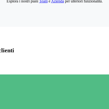
Esplora i nostri piani
Team
e
Azienda
per ulteriori funzionalità.
lienti