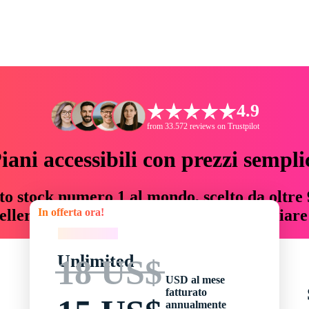
4.9
from 33.572 reviews on Trustpilot
iani accessibili con prezzi sempli
to stock numero 1 al mondo, scelto da oltre 9
In offerta ora!
teller risorse creative che fanno risparmiar
In offerta ora!
Unlimited
18 US$
USD al mese
fatturato
annualmente