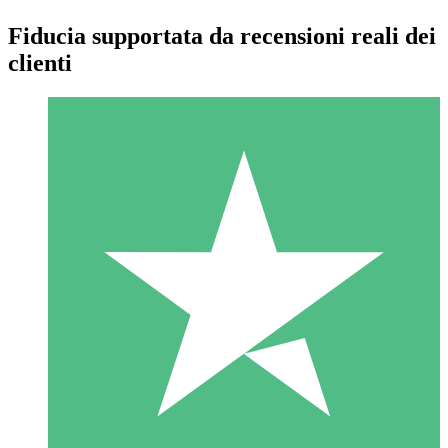
Fiducia supportata da recensioni reali dei
clienti
Pacchetti di Crediti Individuali
Paga a consumo con crediti di download. Nessun impegno
mensile richiesto.
1 Download
10
US$
00