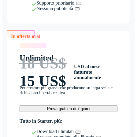
Supporto prioritario
Nessuna pubblicità
In offerta ora!
In offerta ora!
Unlimited
18 US$
USD al mese
fatturato
15 US$
annualmente
Per creatori più grandi che producono su larga scala e
richiedono libertà creativa
Prova gratuita di 7 giorni
Tutto in Starter, più:
Download illimitati
Accesso completo alla libreria