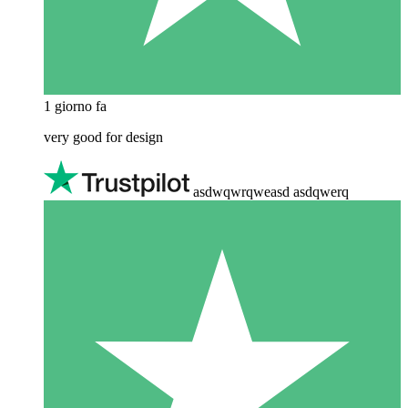
1 giorno fa
very good for design
asdwqwrqweasd asdqwerq