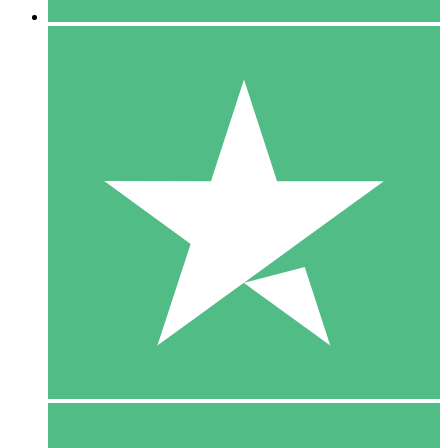
5 Download
15
US$
00
10 Download
20
US$
00