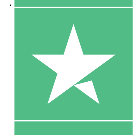
5 Download
15
US$
00
10 Download
20
US$
00