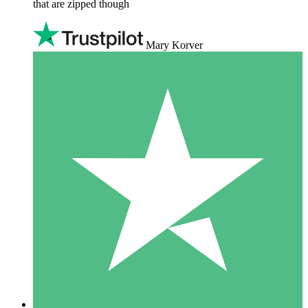
that are zipped though
Mary Korver