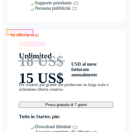
Supporto prioritario
Nessuna pubblicità
In offerta ora!
In offerta ora!
Unlimited
18 US$
USD al mese
fatturato
15 US$
annualmente
Per creatori più grandi che producono su larga scala e
richiedono libertà creativa
Prova gratuita di 7 giorni
Tutto in Starter, più:
Download illimitati
Accesso completo alla libreria