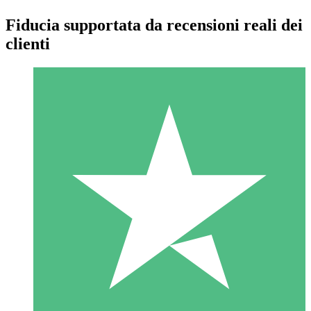
Fiducia supportata da recensioni reali dei
clienti
Pacchetti di Crediti Individuali
Paga a consumo con crediti di download. Nessun impegno
mensile richiesto.
1 Download
10
US$
00