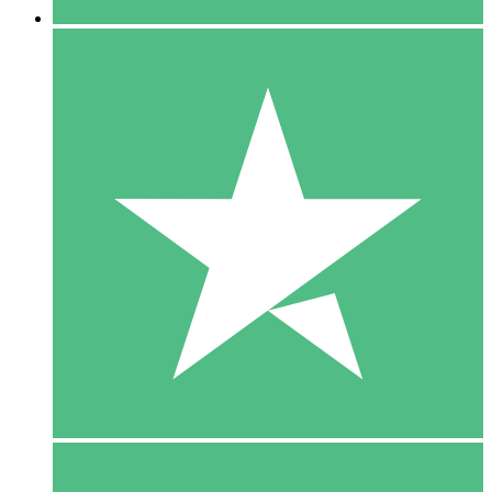
5 Download
15
US$
00
10 Download
20
US$
00