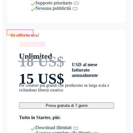
Supporto prioritario
Nessuna pubblicità
In offerta ora!
In offerta ora!
Unlimited
18 US$
USD al mese
fatturato
15 US$
annualmente
Per creatori più grandi che producono su larga scala e
richiedono libertà creativa
Prova gratuita di 7 giorni
Tutto in Starter, più:
Download illimitati
Accesso completo alla libreria