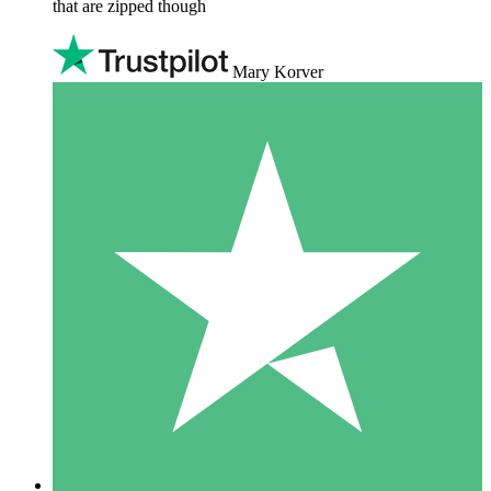
that are zipped though
Mary Korver