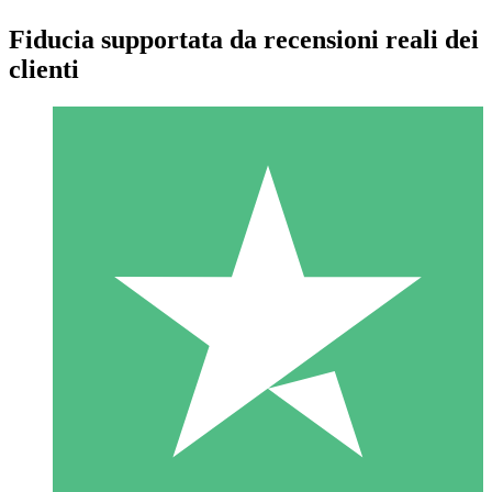
Fiducia supportata da recensioni reali dei
clienti
Pacchetti di Crediti Individuali
Paga a consumo con crediti di download. Nessun impegno
mensile richiesto.
1 Download
10
US$
00