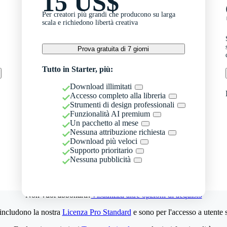
15 US$
Per creatori più grandi che producono su larga
scala e richiedono libertà creativa
Prova gratuita di 7 giorni
Tutto in Starter, più:
Download illimitati
Accesso completo alla libreria
Strumenti di design professionali
Funzionalità AI premium
Un pacchetto al mese
Nessuna attribuzione richiesta
Download più veloci
Supporto prioritario
Nessuna pubblicità
Non vuoi abbonarti?
Visualizza altre opzioni di acquisto
 includono la nostra
Licenza Pro Standard
e sono per l'accesso a utente 