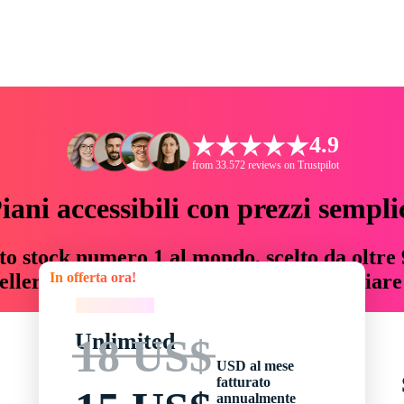
4.9
from 33.572 reviews on Trustpilot
iani accessibili con prezzi sempli
to stock numero 1 al mondo, scelto da oltre 9
In offerta ora!
teller risorse creative che fanno risparmiar
In offerta ora!
Unlimited
18 US$
USD al mese
fatturato
annualmente