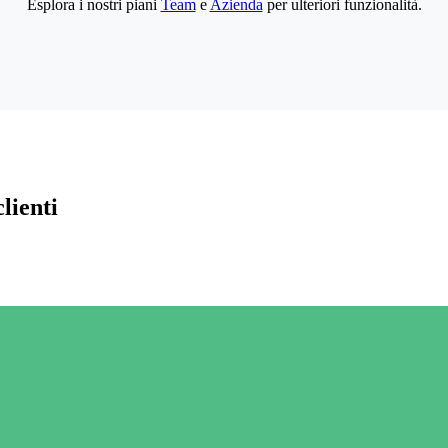
Esplora i nostri piani
Team
e
Azienda
per ulteriori funzionalità.
lienti