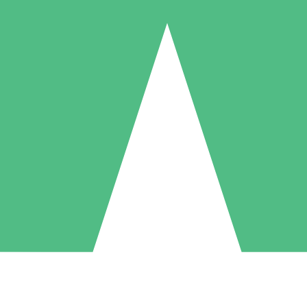
Pacchetti di Crediti Individuali
ga a consumo con crediti di download. Nessun impegno mensile richies
1 Download
5 Download
10 Download
10
15
20
US$
00
US$
00
US$
00