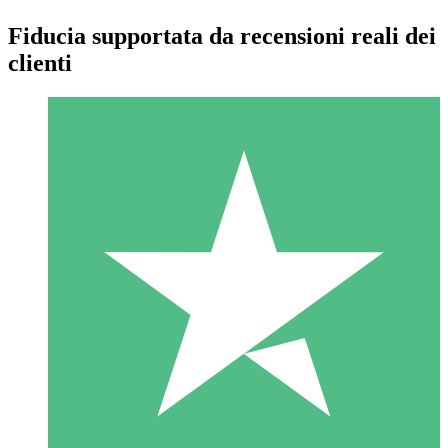
Fiducia supportata da recensioni reali dei
clienti
Pacchetti di Crediti Individuali
Paga a consumo con crediti di download. Nessun impegno
mensile richiesto.
1 Download
10
US$
00