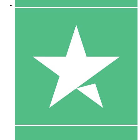
5 Download
15
US$
00
10 Download
20
US$
00