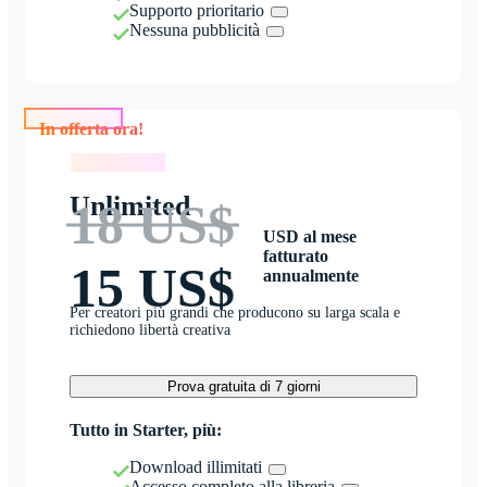
Supporto prioritario
Nessuna pubblicità
In offerta ora!
In offerta ora!
Unlimited
18 US$
USD al mese
fatturato
15 US$
annualmente
Per creatori più grandi che producono su larga scala e
richiedono libertà creativa
Prova gratuita di 7 giorni
Tutto in Starter, più:
Download illimitati
Accesso completo alla libreria