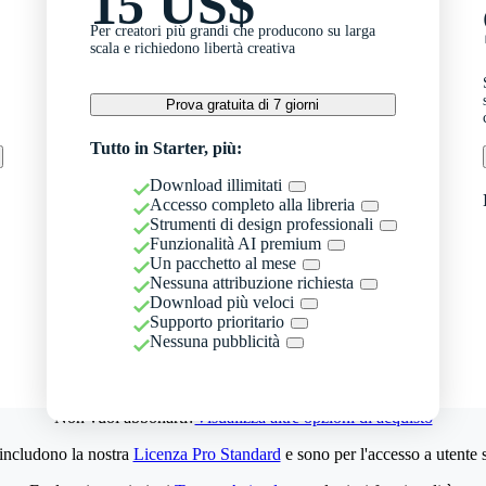
15 US$
Per creatori più grandi che producono su larga
scala e richiedono libertà creativa
Prova gratuita di 7 giorni
Tutto in Starter, più:
Download illimitati
Accesso completo alla libreria
Strumenti di design professionali
Funzionalità AI premium
Un pacchetto al mese
Nessuna attribuzione richiesta
Download più veloci
Supporto prioritario
Nessuna pubblicità
Non vuoi abbonarti?
Visualizza altre opzioni di acquisto
 includono la nostra
Licenza Pro Standard
e sono per l'accesso a utente 