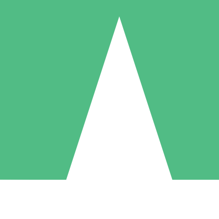
Pacchetti di Crediti Individuali
ga a consumo con crediti di download. Nessun impegno mensile richies
1 Download
5 Download
10 Download
10
15
20
US$
00
US$
00
US$
00