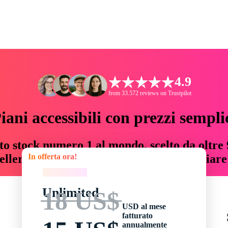
4.9
from 33.572 reviews on Trustpilot
iani accessibili con prezzi sempli
to stock numero 1 al mondo, scelto da oltre 9
In offerta ora!
teller risorse creative che fanno risparmiar
In offerta ora!
Unlimited
18 US$
USD al mese
fatturato
annualmente