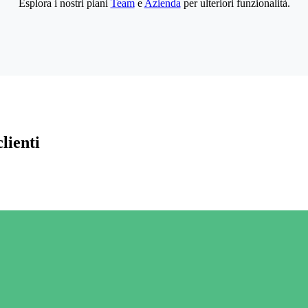
Esplora i nostri piani
Team
e
Azienda
per ulteriori funzionalità.
lienti