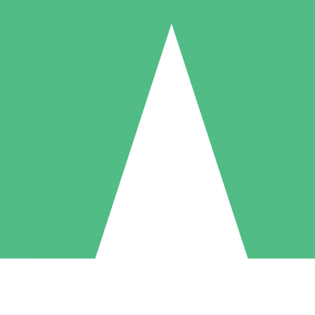
Pacchetti di Crediti Individuali
ga a consumo con crediti di download. Nessun impegno mensile richies
1 Download
5 Download
10 Download
10
15
20
US$
00
US$
00
US$
00