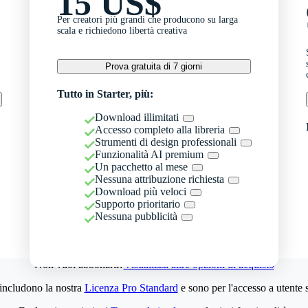
15 US$
Per creatori più grandi che producono su larga
scala e richiedono libertà creativa
Prova gratuita di 7 giorni
Tutto in Starter, più:
Download illimitati
Accesso completo alla libreria
Strumenti di design professionali
Funzionalità AI premium
Un pacchetto al mese
Nessuna attribuzione richiesta
Download più veloci
Supporto prioritario
Nessuna pubblicità
Non vuoi abbonarti?
Visualizza altre opzioni di acquisto
 includono la nostra
Licenza Pro Standard
e sono per l'accesso a utente 