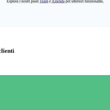
Esplora i nostri piani
Team
e
Azienda
per ulteriori funzionalità.
lienti