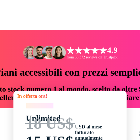
4.9
from 33.572 reviews on Trustpilot
iani accessibili con prezzi sempli
to stock numero 1 al mondo, scelto da oltre 9
In offerta ora!
teller risorse creative che fanno risparmiar
In offerta ora!
Unlimited
18 US$
USD al mese
fatturato
annualmente