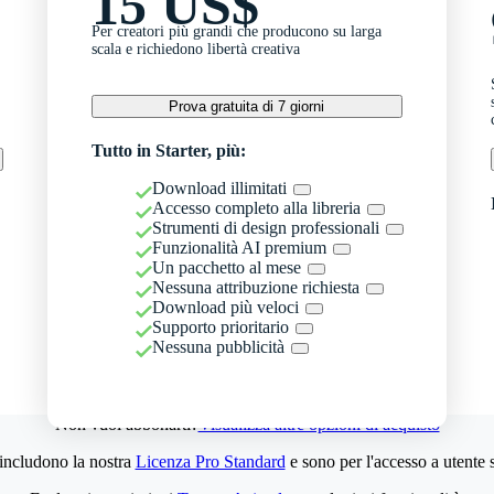
15 US$
Per creatori più grandi che producono su larga
scala e richiedono libertà creativa
Prova gratuita di 7 giorni
Tutto in Starter, più:
Download illimitati
Accesso completo alla libreria
Strumenti di design professionali
Funzionalità AI premium
Un pacchetto al mese
Nessuna attribuzione richiesta
Download più veloci
Supporto prioritario
Nessuna pubblicità
Non vuoi abbonarti?
Visualizza altre opzioni di acquisto
 includono la nostra
Licenza Pro Standard
e sono per l'accesso a utente 