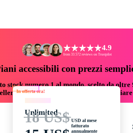
4.9
from 33.572 reviews on Trustpilot
iani accessibili con prezzi sempli
to stock numero 1 al mondo, scelto da oltre 9
In offerta ora!
teller risorse creative che fanno risparmiar
In offerta ora!
Unlimited
18 US$
USD al mese
fatturato
annualmente