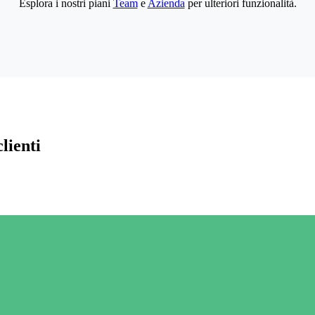
Esplora i nostri piani
Team
e
Azienda
per ulteriori funzionalità.
lienti