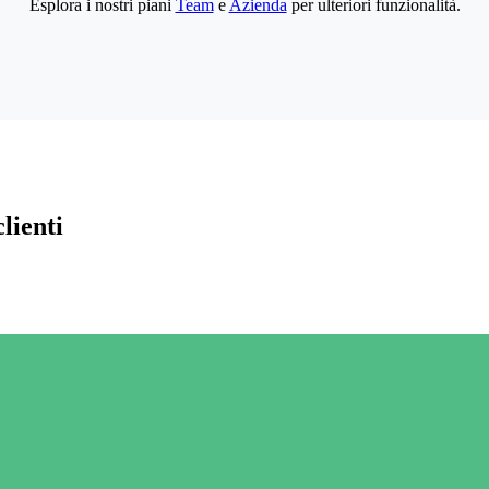
Esplora i nostri piani
Team
e
Azienda
per ulteriori funzionalità.
lienti