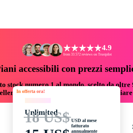
4.9
from 33.572 reviews on Trustpilot
iani accessibili con prezzi sempli
to stock numero 1 al mondo, scelto da oltre 9
In offerta ora!
teller risorse creative che fanno risparmiar
In offerta ora!
Unlimited
18 US$
USD al mese
fatturato
annualmente