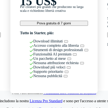
15 US$
Per creatori più grandi che producono su larga
scala e richiedono libertà creativa
Prova gratuita di 7 giorni
Tutto in Starter, più:
Download illimitati
Accesso completo alla libreria
Strumenti di design professionali
Funzionalità AI premium
Un pacchetto al mese
Nessuna attribuzione richiesta
Download più veloci
Supporto prioritario
Nessuna pubblicità
Non vuoi abbonarti?
Visualizza altre opzioni di acquisto
 includono la nostra
Licenza Pro Standard
e sono per l'accesso a utente 