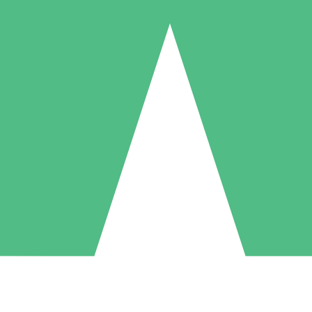
Pacchetti di Crediti Individuali
ga a consumo con crediti di download. Nessun impegno mensile richies
1 Download
5 Download
10 Download
10
15
20
US$
00
US$
00
US$
00