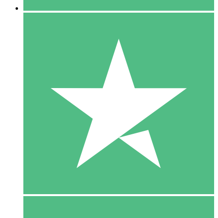
5 Download
15
US$
00
10 Download
20
US$
00