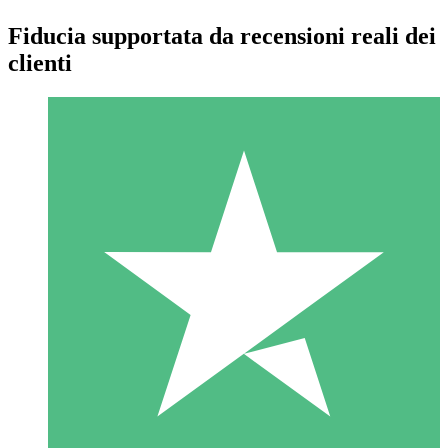
Fiducia supportata da recensioni reali dei
clienti
Pacchetti di Crediti Individuali
Paga a consumo con crediti di download. Nessun impegno
mensile richiesto.
1 Download
10
US$
00