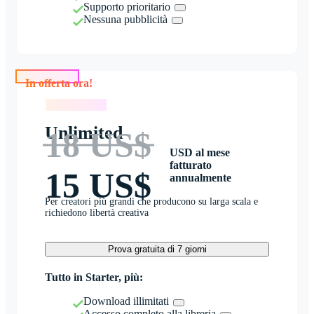
Supporto prioritario
Nessuna pubblicità
In offerta ora!
In offerta ora!
Unlimited
18 US$
USD al mese
fatturato
15 US$
annualmente
Per creatori più grandi che producono su larga scala e
richiedono libertà creativa
Prova gratuita di 7 giorni
Tutto in Starter, più:
Download illimitati
Accesso completo alla libreria