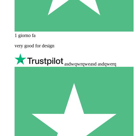
1 giorno fa
very good for design
asdwqwrqweasd asdqwerq