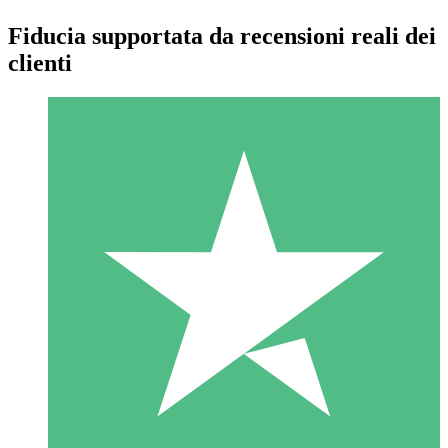
Fiducia supportata da recensioni reali dei
clienti
Pacchetti di Crediti Individuali
Paga a consumo con crediti di download. Nessun impegno
mensile richiesto.
1 Download
10
US$
00