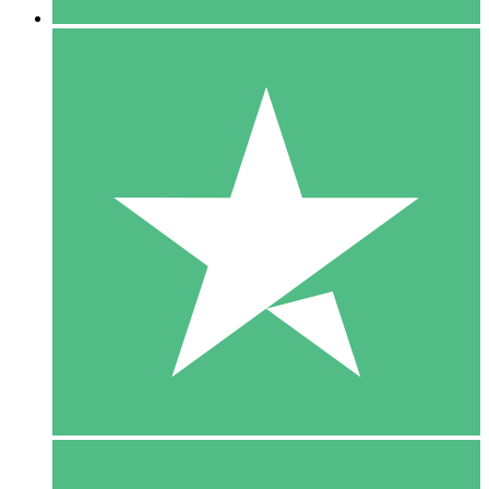
5 Download
15
US$
00
10 Download
20
US$
00