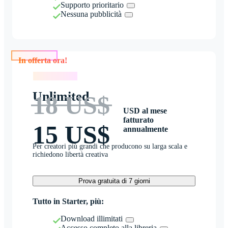
Supporto prioritario
Nessuna pubblicità
In offerta ora!
In offerta ora!
Unlimited
18 US$
USD al mese
fatturato
15 US$
annualmente
Per creatori più grandi che producono su larga scala e
richiedono libertà creativa
Prova gratuita di 7 giorni
Tutto in Starter, più:
Download illimitati
Accesso completo alla libreria