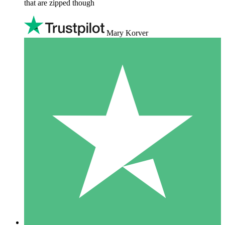
that are zipped though
Mary Korver