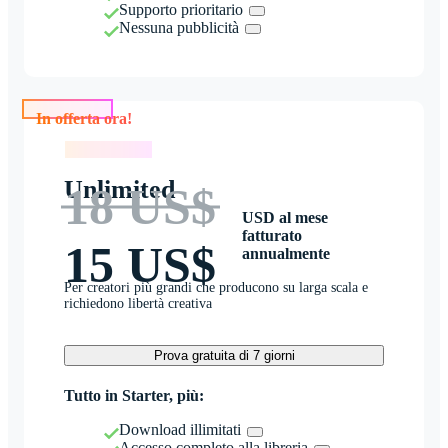
Supporto prioritario
Nessuna pubblicità
In offerta ora!
In offerta ora!
Unlimited
18 US$
USD al mese
fatturato
15 US$
annualmente
Per creatori più grandi che producono su larga scala e
richiedono libertà creativa
Prova gratuita di 7 giorni
Tutto in Starter, più:
Download illimitati
Accesso completo alla libreria