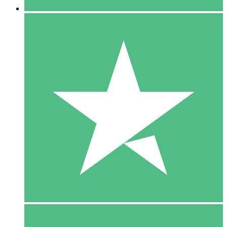
5 Download
15
US$
00
10 Download
20
US$
00