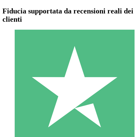
Fiducia supportata da recensioni reali dei
clienti
Pacchetti di Crediti Individuali
Paga a consumo con crediti di download. Nessun impegno
mensile richiesto.
1 Download
10
US$
00