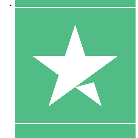
5 Download
15
US$
00
10 Download
20
US$
00