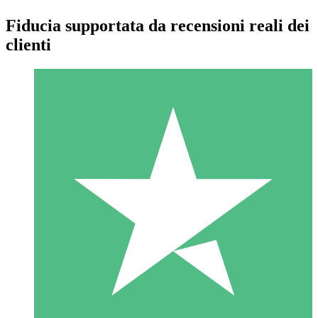
Fiducia supportata da recensioni reali dei
clienti
Pacchetti di Crediti Individuali
Paga a consumo con crediti di download. Nessun impegno
mensile richiesto.
1 Download
10
US$
00