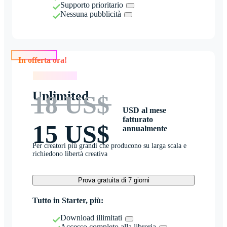
Supporto prioritario
Nessuna pubblicità
In offerta ora!
In offerta ora!
Unlimited
18 US$
USD al mese
fatturato
15 US$
annualmente
Per creatori più grandi che producono su larga scala e
richiedono libertà creativa
Prova gratuita di 7 giorni
Tutto in Starter, più:
Download illimitati
Accesso completo alla libreria