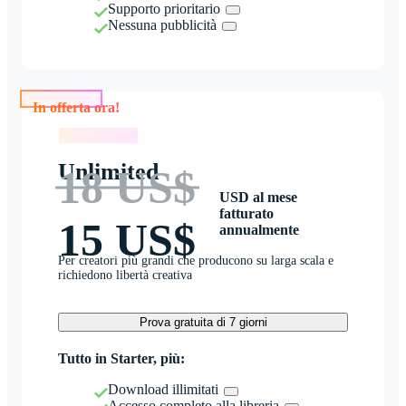
Supporto prioritario
Nessuna pubblicità
In offerta ora!
In offerta ora!
Unlimited
18 US$
USD al mese
fatturato
15 US$
annualmente
Per creatori più grandi che producono su larga scala e
richiedono libertà creativa
Prova gratuita di 7 giorni
Tutto in Starter, più:
Download illimitati
Accesso completo alla libreria