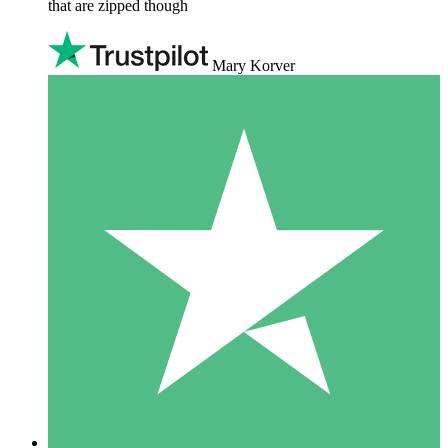
that are zipped though
Mary Korver