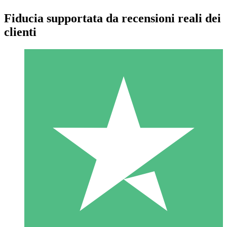
Fiducia supportata da recensioni reali dei
clienti
Pacchetti di Crediti Individuali
Paga a consumo con crediti di download. Nessun impegno
mensile richiesto.
1 Download
10
US$
00