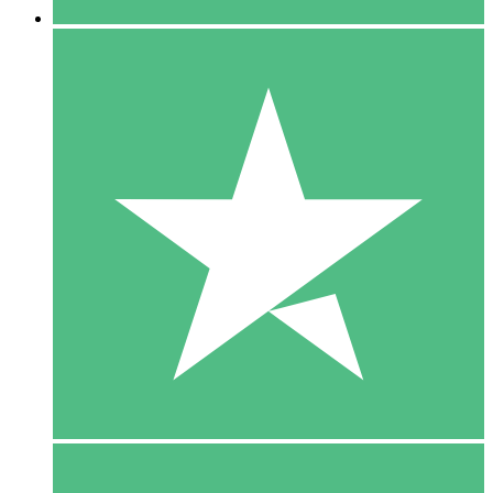
5 Download
15
US$
00
10 Download
20
US$
00