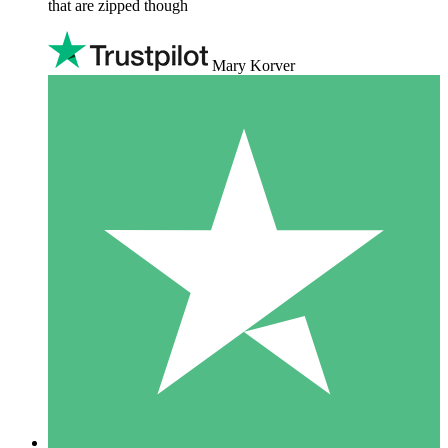
that are zipped though
Mary Korver