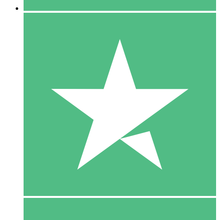
5 Download
15
US$
00
10 Download
20
US$
00