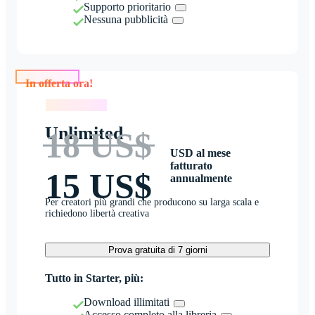
Supporto prioritario
Nessuna pubblicità
In offerta ora!
In offerta ora!
Unlimited
18 US$
USD al mese
fatturato
15 US$
annualmente
Per creatori più grandi che producono su larga scala e
richiedono libertà creativa
Prova gratuita di 7 giorni
Tutto in Starter, più:
Download illimitati
Accesso completo alla libreria