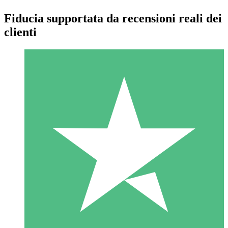
Fiducia supportata da recensioni reali dei
clienti
Pacchetti di Crediti Individuali
Paga a consumo con crediti di download. Nessun impegno
mensile richiesto.
1 Download
10
US$
00