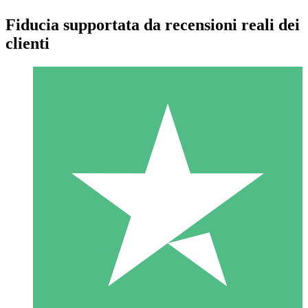
Fiducia supportata da recensioni reali dei
clienti
Pacchetti di Crediti Individuali
Paga a consumo con crediti di download. Nessun impegno
mensile richiesto.
1 Download
10
US$
00