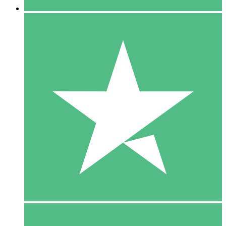
5 Download
15
US$
00
10 Download
20
US$
00