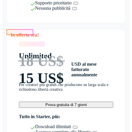
Supporto prioritario
Nessuna pubblicità
In offerta ora!
In offerta ora!
Unlimited
18 US$
USD al mese
fatturato
15 US$
annualmente
Per creatori più grandi che producono su larga scala e
richiedono libertà creativa
Prova gratuita di 7 giorni
Tutto in Starter, più:
Download illimitati
Accesso completo alla libreria