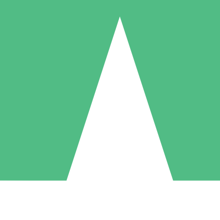
Pacchetti di Crediti Individuali
ga a consumo con crediti di download. Nessun impegno mensile richies
1 Download
5 Download
10 Download
10
15
20
US$
00
US$
00
US$
00