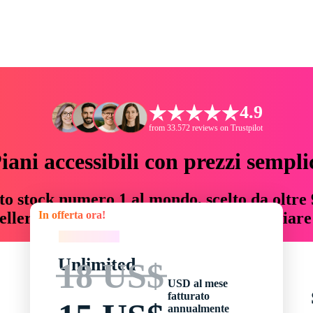
4.9
from 33.572 reviews on Trustpilot
iani accessibili con prezzi sempli
to stock numero 1 al mondo, scelto da oltre 9
In offerta ora!
teller risorse creative che fanno risparmiar
In offerta ora!
Unlimited
18 US$
USD al mese
fatturato
annualmente