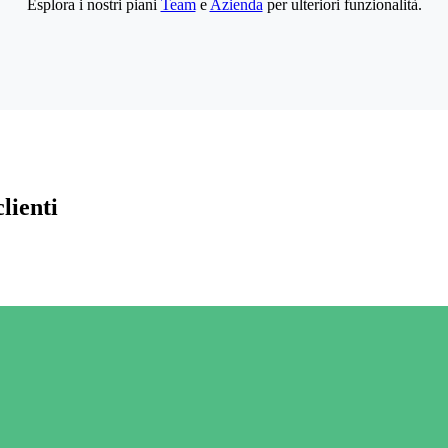
Esplora i nostri piani
Team
e
Azienda
per ulteriori funzionalità.
lienti