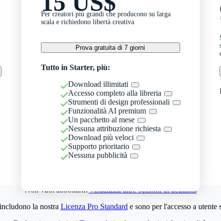
15 US$
Per creatori più grandi che producono su larga
scala e richiedono libertà creativa
Prova gratuita di 7 giorni
Tutto in Starter, più:
Download illimitati
Accesso completo alla libreria
Strumenti di design professionali
Funzionalità AI premium
Un pacchetto al mese
Nessuna attribuzione richiesta
Download più veloci
Supporto prioritario
Nessuna pubblicità
Non vuoi abbonarti?
Visualizza altre opzioni di acquisto
 includono la nostra
Licenza Pro Standard
e sono per l'accesso a utente 