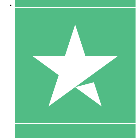
5 Download
15
US$
00
10 Download
20
US$
00