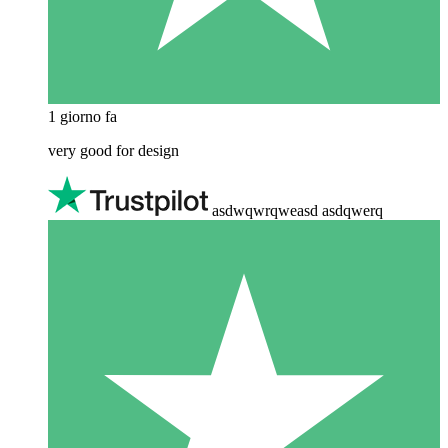
1 giorno fa
very good for design
asdwqwrqweasd asdqwerq