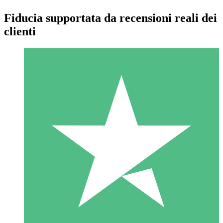
Fiducia supportata da recensioni reali dei
clienti
Pacchetti di Crediti Individuali
Paga a consumo con crediti di download. Nessun impegno
mensile richiesto.
1 Download
10
US$
00