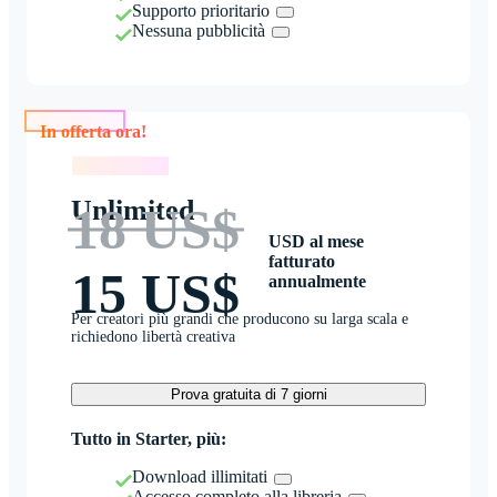
Supporto prioritario
Nessuna pubblicità
In offerta ora!
In offerta ora!
Unlimited
18 US$
USD al mese
fatturato
15 US$
annualmente
Per creatori più grandi che producono su larga scala e
richiedono libertà creativa
Prova gratuita di 7 giorni
Tutto in Starter, più:
Download illimitati
Accesso completo alla libreria