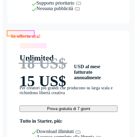
Supporto prioritario
Nessuna pubblicità
In offerta ora!
In offerta ora!
Unlimited
18 US$
USD al mese
fatturato
15 US$
annualmente
Per creatori più grandi che producono su larga scala e
richiedono libertà creativa
Prova gratuita di 7 giorni
Tutto in Starter, più:
Download illimitati
Accesso completo alla libreria