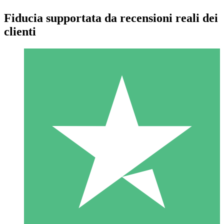
Fiducia supportata da recensioni reali dei
clienti
Pacchetti di Crediti Individuali
Paga a consumo con crediti di download. Nessun impegno
mensile richiesto.
1 Download
10
US$
00