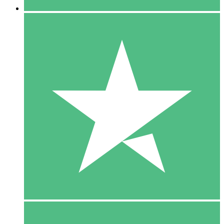
5 Download
15
US$
00
10 Download
20
US$
00