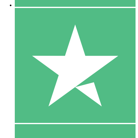
5 Download
15
US$
00
10 Download
20
US$
00