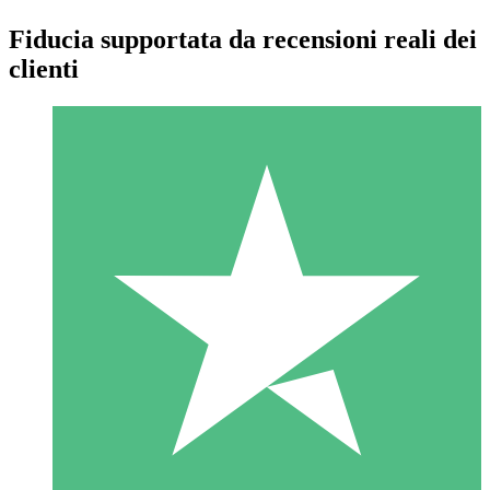
Fiducia supportata da recensioni reali dei
clienti
Pacchetti di Crediti Individuali
Paga a consumo con crediti di download. Nessun impegno
mensile richiesto.
1 Download
10
US$
00