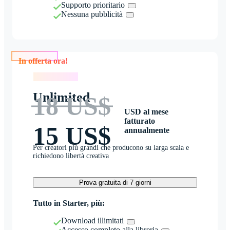
Supporto prioritario
Nessuna pubblicità
In offerta ora!
In offerta ora!
Unlimited
18 US$
USD al mese
fatturato
15 US$
annualmente
Per creatori più grandi che producono su larga scala e
richiedono libertà creativa
Prova gratuita di 7 giorni
Tutto in Starter, più:
Download illimitati
Accesso completo alla libreria