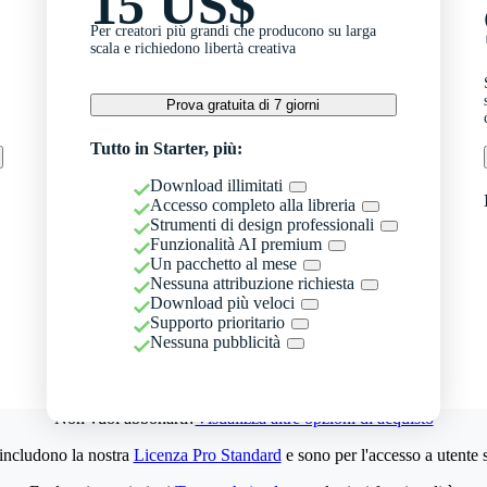
15 US$
Per creatori più grandi che producono su larga
scala e richiedono libertà creativa
Prova gratuita di 7 giorni
Tutto in Starter, più:
Download illimitati
Accesso completo alla libreria
Strumenti di design professionali
Funzionalità AI premium
Un pacchetto al mese
Nessuna attribuzione richiesta
Download più veloci
Supporto prioritario
Nessuna pubblicità
Non vuoi abbonarti?
Visualizza altre opzioni di acquisto
 includono la nostra
Licenza Pro Standard
e sono per l'accesso a utente 