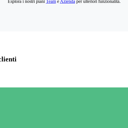
Esplora i nostri piani
Team
e
Azienda
per ulteriori funzionalità.
lienti