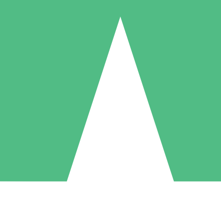
Pacchetti di Crediti Individuali
ga a consumo con crediti di download. Nessun impegno mensile richies
1 Download
5 Download
10 Download
10
15
20
US$
00
US$
00
US$
00