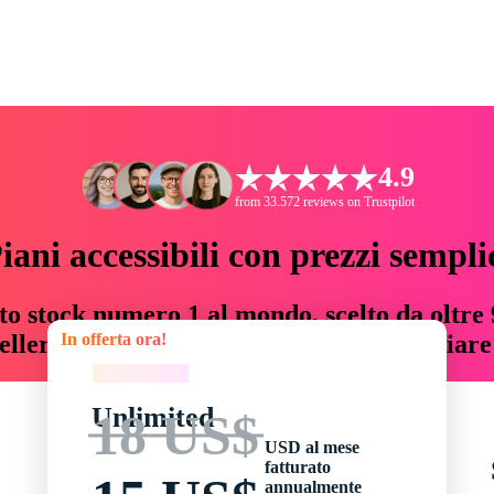
4.9
from 33.572 reviews on Trustpilot
iani accessibili con prezzi sempli
to stock numero 1 al mondo, scelto da oltre 9
In offerta ora!
teller risorse creative che fanno risparmiar
In offerta ora!
Unlimited
18 US$
USD al mese
fatturato
annualmente