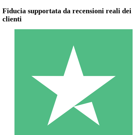
Fiducia supportata da recensioni reali dei
clienti
Pacchetti di Crediti Individuali
Paga a consumo con crediti di download. Nessun impegno
mensile richiesto.
1 Download
10
US$
00