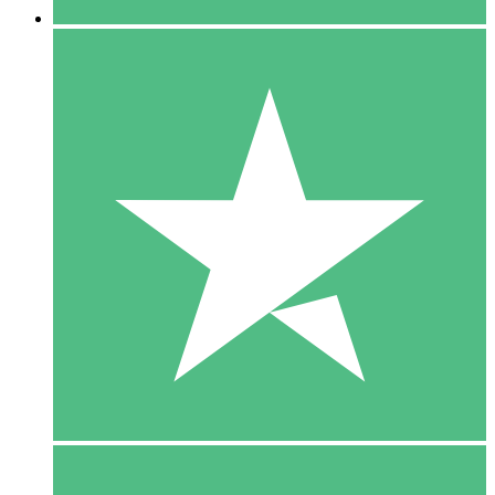
5 Download
15
US$
00
10 Download
20
US$
00