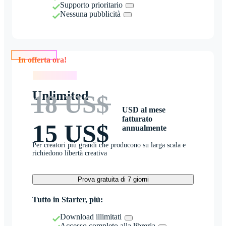
Supporto prioritario
Nessuna pubblicità
In offerta ora!
In offerta ora!
Unlimited
18 US$
USD al mese
fatturato
15 US$
annualmente
Per creatori più grandi che producono su larga scala e
richiedono libertà creativa
Prova gratuita di 7 giorni
Tutto in Starter, più:
Download illimitati
Accesso completo alla libreria