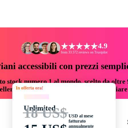
4.9
from 33.572 reviews on Trustpilot
iani accessibili con prezzi sempli
to stock numero 1 al mondo, scelto da oltre 9
In offerta ora!
teller risorse creative che fanno risparmiar
In offerta ora!
Unlimited
18 US$
USD al mese
fatturato
annualmente