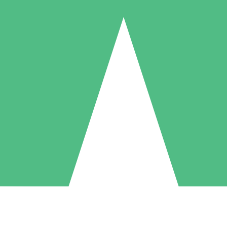
Pacchetti di Crediti Individuali
ga a consumo con crediti di download. Nessun impegno mensile richies
1 Download
5 Download
10 Download
10
15
20
US$
00
US$
00
US$
00