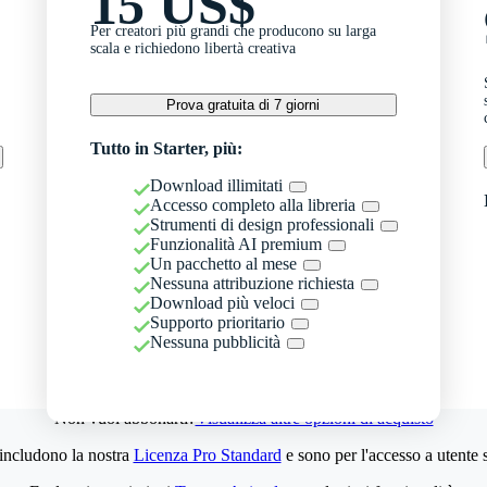
15 US$
Per creatori più grandi che producono su larga
scala e richiedono libertà creativa
Prova gratuita di 7 giorni
Tutto in Starter, più:
Download illimitati
Accesso completo alla libreria
Strumenti di design professionali
Funzionalità AI premium
Un pacchetto al mese
Nessuna attribuzione richiesta
Download più veloci
Supporto prioritario
Nessuna pubblicità
Non vuoi abbonarti?
Visualizza altre opzioni di acquisto
 includono la nostra
Licenza Pro Standard
e sono per l'accesso a utente 