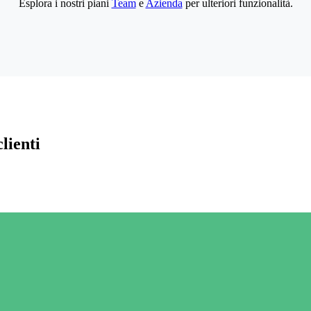
Esplora i nostri piani
Team
e
Azienda
per ulteriori funzionalità.
lienti