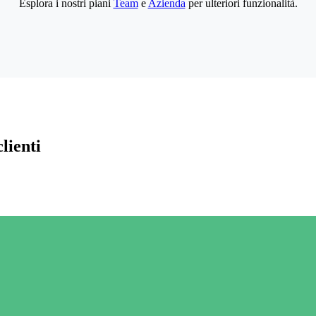
Esplora i nostri piani
Team
e
Azienda
per ulteriori funzionalità.
lienti