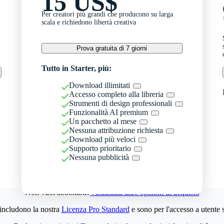
15 US$
Per creatori più grandi che producono su larga
scala e richiedono libertà creativa
Prova gratuita di 7 giorni
Tutto in Starter, più:
Download illimitati
Accesso completo alla libreria
Strumenti di design professionali
Funzionalità AI premium
Un pacchetto al mese
Nessuna attribuzione richiesta
Download più veloci
Supporto prioritario
Nessuna pubblicità
Non vuoi abbonarti?
Visualizza altre opzioni di acquisto
 includono la nostra
Licenza Pro Standard
e sono per l'accesso a utente 