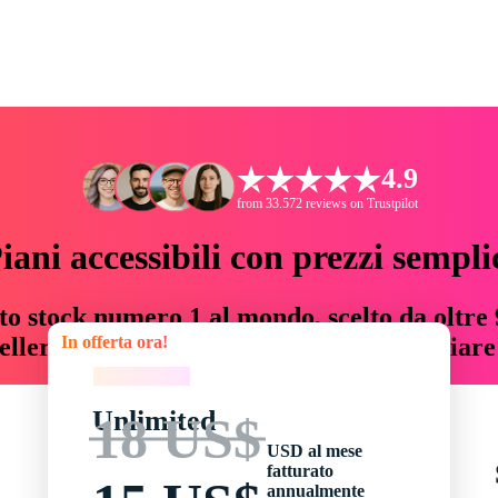
4.9
from 33.572 reviews on Trustpilot
iani accessibili con prezzi sempli
to stock numero 1 al mondo, scelto da oltre 9
In offerta ora!
teller risorse creative che fanno risparmiar
In offerta ora!
Unlimited
18 US$
USD al mese
fatturato
annualmente