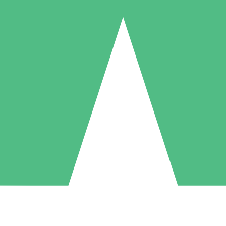
Pacchetti di Crediti Individuali
ga a consumo con crediti di download. Nessun impegno mensile richies
1 Download
5 Download
10 Download
10
15
20
US$
00
US$
00
US$
00