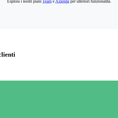
Esplora i nostri piani
Team
e
Azienda
per ulteriori funzionalità.
lienti