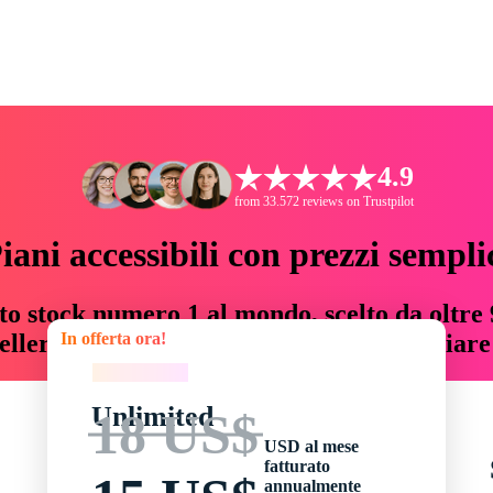
4.9
from 33.572 reviews on Trustpilot
iani accessibili con prezzi sempli
to stock numero 1 al mondo, scelto da oltre 9
In offerta ora!
teller risorse creative che fanno risparmiar
In offerta ora!
Unlimited
18 US$
USD al mese
fatturato
annualmente