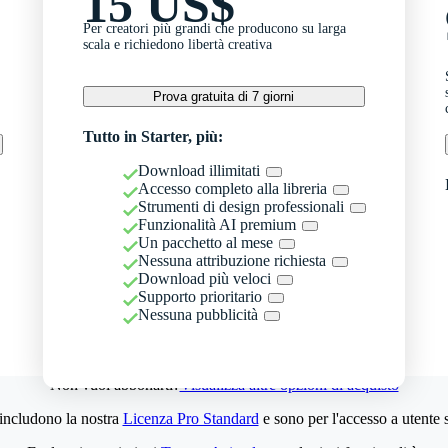
15 US$
Per creatori più grandi che producono su larga
scala e richiedono libertà creativa
Prova gratuita di 7 giorni
Tutto in Starter, più:
Download illimitati
Accesso completo alla libreria
Strumenti di design professionali
Funzionalità AI premium
Un pacchetto al mese
Nessuna attribuzione richiesta
Download più veloci
Supporto prioritario
Nessuna pubblicità
Non vuoi abbonarti?
Visualizza altre opzioni di acquisto
 includono la nostra
Licenza Pro Standard
e sono per l'accesso a utente 