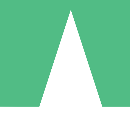
Pacchetti di Crediti Individuali
ga a consumo con crediti di download. Nessun impegno mensile richies
1 Download
5 Download
10 Download
10
15
20
US$
00
US$
00
US$
00