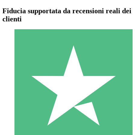
Fiducia supportata da recensioni reali dei
clienti
Pacchetti di Crediti Individuali
Paga a consumo con crediti di download. Nessun impegno
mensile richiesto.
1 Download
10
US$
00