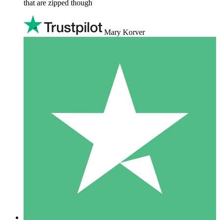
that are zipped though
Mary Korver