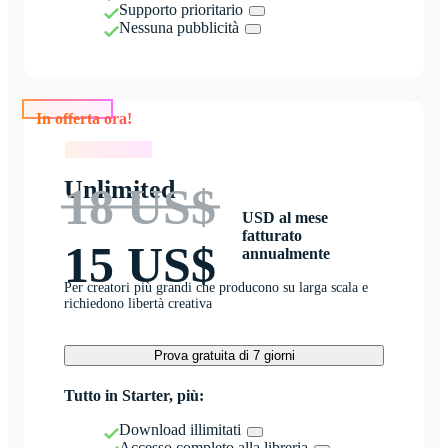
Supporto prioritario
Nessuna pubblicità
In offerta ora!
In offerta ora!
Unlimited
18 US$
USD al mese
fatturato
15 US$
annualmente
Per creatori più grandi che producono su larga scala e
richiedono libertà creativa
Prova gratuita di 7 giorni
Tutto in Starter, più:
Download illimitati
Accesso completo alla libreria