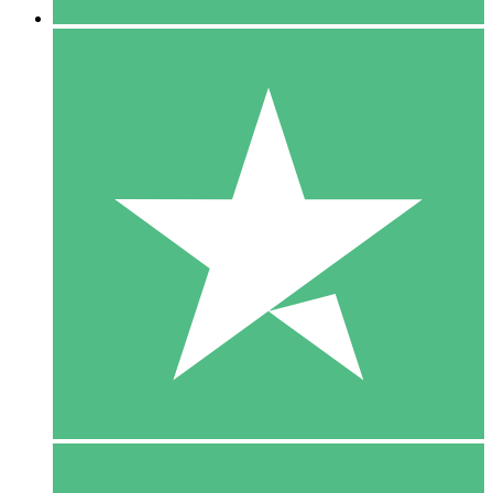
5 Download
15
US$
00
10 Download
20
US$
00