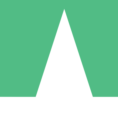
Pacchetti di Crediti Individuali
ga a consumo con crediti di download. Nessun impegno mensile richies
1 Download
5 Download
10 Download
10
15
20
US$
00
US$
00
US$
00