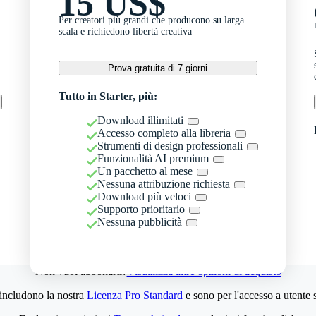
15 US$
Per creatori più grandi che producono su larga
scala e richiedono libertà creativa
Prova gratuita di 7 giorni
Tutto in Starter, più:
Download illimitati
Accesso completo alla libreria
Strumenti di design professionali
Funzionalità AI premium
Un pacchetto al mese
Nessuna attribuzione richiesta
Download più veloci
Supporto prioritario
Nessuna pubblicità
Non vuoi abbonarti?
Visualizza altre opzioni di acquisto
 includono la nostra
Licenza Pro Standard
e sono per l'accesso a utente 