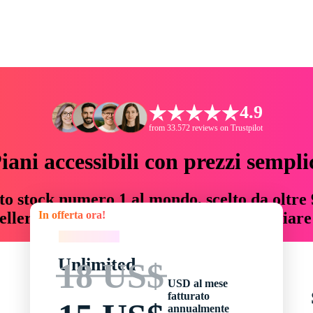
4.9
from 33.572 reviews on Trustpilot
iani accessibili con prezzi sempli
to stock numero 1 al mondo, scelto da oltre 9
In offerta ora!
teller risorse creative che fanno risparmiar
In offerta ora!
Unlimited
18 US$
USD al mese
fatturato
annualmente