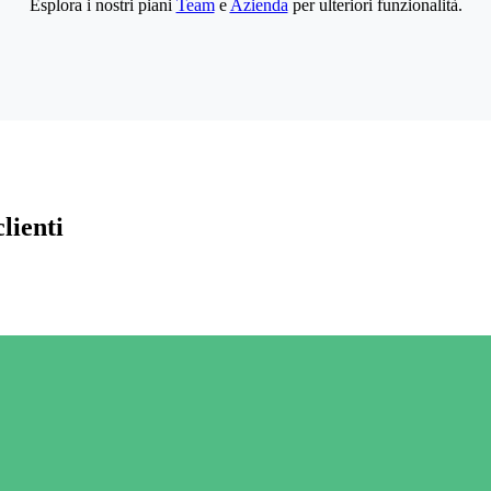
Esplora i nostri piani
Team
e
Azienda
per ulteriori funzionalità.
lienti