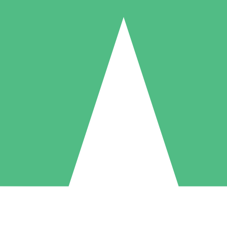
Pacchetti di Crediti Individuali
ga a consumo con crediti di download. Nessun impegno mensile richies
1 Download
5 Download
10 Download
10
15
20
US$
00
US$
00
US$
00