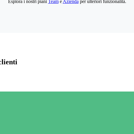
Esplora i nostri piani
Team
e
Azienda
per ulteriori funzionalità.
lienti