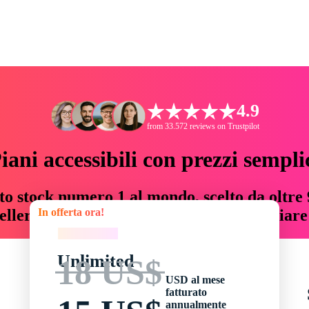
4.9
from 33.572 reviews on Trustpilot
iani accessibili con prezzi sempli
to stock numero 1 al mondo, scelto da oltre 9
In offerta ora!
teller risorse creative che fanno risparmiar
In offerta ora!
Unlimited
18 US$
USD al mese
fatturato
annualmente