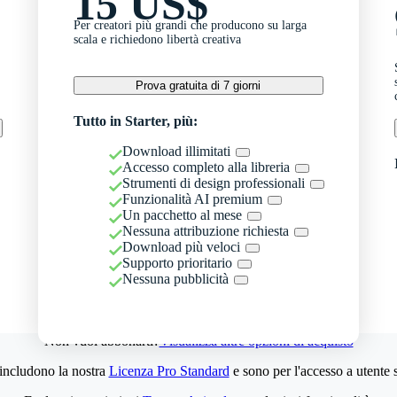
15 US$
Per creatori più grandi che producono su larga
scala e richiedono libertà creativa
Prova gratuita di 7 giorni
Tutto in Starter, più:
Download illimitati
Accesso completo alla libreria
Strumenti di design professionali
Funzionalità AI premium
Un pacchetto al mese
Nessuna attribuzione richiesta
Download più veloci
Supporto prioritario
Nessuna pubblicità
Non vuoi abbonarti?
Visualizza altre opzioni di acquisto
 includono la nostra
Licenza Pro Standard
e sono per l'accesso a utente 