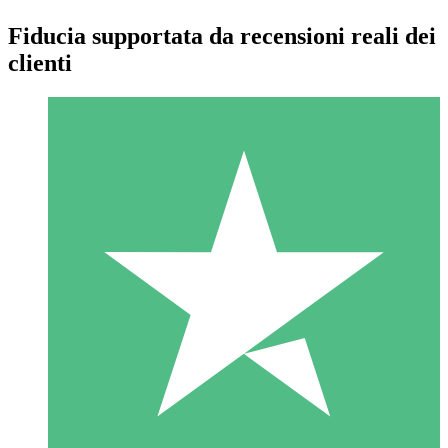
Fiducia supportata da recensioni reali dei
clienti
Pacchetti di Crediti Individuali
Paga a consumo con crediti di download. Nessun impegno
mensile richiesto.
1 Download
10
US$
00