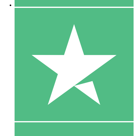
5 Download
15
US$
00
10 Download
20
US$
00