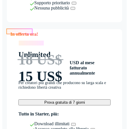
Supporto prioritario
Nessuna pubblicità
In offerta ora!
In offerta ora!
Unlimited
18 US$
USD al mese
fatturato
15 US$
annualmente
Per creatori più grandi che producono su larga scala e
richiedono libertà creativa
Prova gratuita di 7 giorni
Tutto in Starter, più:
Download illimitati
Accesso completo alla libreria