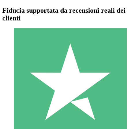
Fiducia supportata da recensioni reali dei
clienti
Pacchetti di Crediti Individuali
Paga a consumo con crediti di download. Nessun impegno
mensile richiesto.
1 Download
10
US$
00