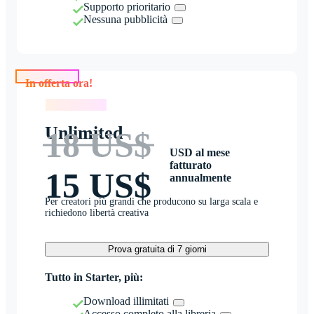
Supporto prioritario
Nessuna pubblicità
In offerta ora!
In offerta ora!
Unlimited
18 US$
USD al mese
fatturato
15 US$
annualmente
Per creatori più grandi che producono su larga scala e
richiedono libertà creativa
Prova gratuita di 7 giorni
Tutto in Starter, più:
Download illimitati
Accesso completo alla libreria