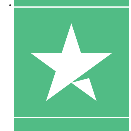
5 Download
15
US$
00
10 Download
20
US$
00