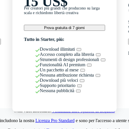
15 US$
Per creatori più grandi che producono su larga
scala e richiedono libertà creativa
Prova gratuita di 7 giorni
Tutto in Starter, più:
Download illimitati
Accesso completo alla libreria
Strumenti di design professionali
Funzionalità AI premium
Un pacchetto al mese
Nessuna attribuzione richiesta
Download più veloci
Supporto prioritario
Nessuna pubblicità
Non vuoi abbonarti?
Visualizza altre opzioni di acquisto
 includono la nostra
Licenza Pro Standard
e sono per l'accesso a utente 