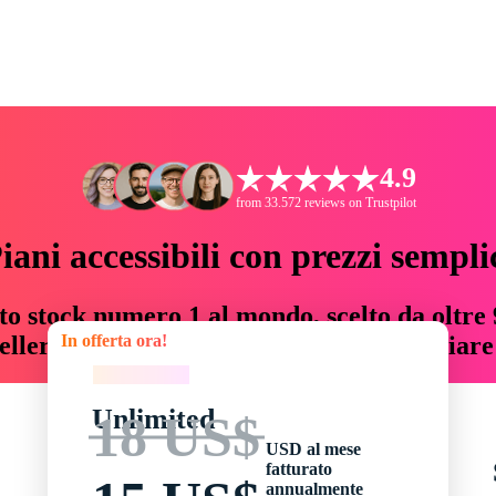
4.9
from 33.572 reviews on Trustpilot
iani accessibili con prezzi sempli
to stock numero 1 al mondo, scelto da oltre 9
In offerta ora!
teller risorse creative che fanno risparmiar
In offerta ora!
Unlimited
18 US$
USD al mese
fatturato
annualmente