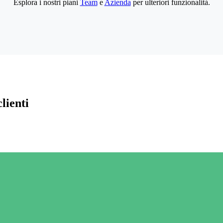
Esplora i nostri piani
Team
e
Azienda
per ulteriori funzionalità.
lienti