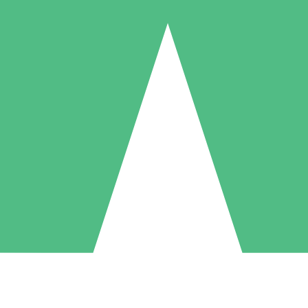
Pacchetti di Crediti Individuali
ga a consumo con crediti di download. Nessun impegno mensile richies
1 Download
5 Download
10 Download
10
15
20
US$
00
US$
00
US$
00