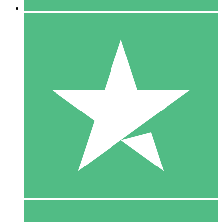
5 Download
15
US$
00
10 Download
20
US$
00