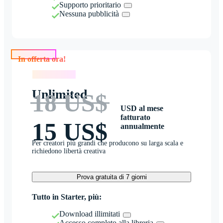
Supporto prioritario
Nessuna pubblicità
In offerta ora!
In offerta ora!
Unlimited
18 US$
USD al mese
fatturato
15 US$
annualmente
Per creatori più grandi che producono su larga scala e
richiedono libertà creativa
Prova gratuita di 7 giorni
Tutto in Starter, più:
Download illimitati
Accesso completo alla libreria