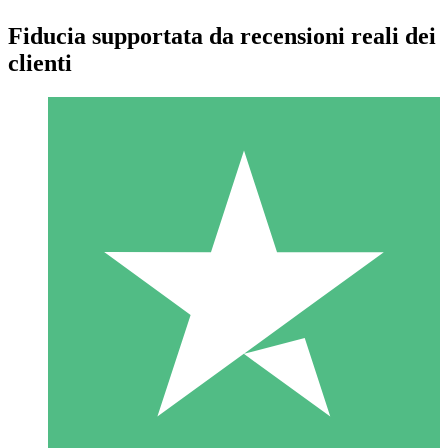
Fiducia supportata da recensioni reali dei
clienti
Pacchetti di Crediti Individuali
Paga a consumo con crediti di download. Nessun impegno
mensile richiesto.
1 Download
10
US$
00