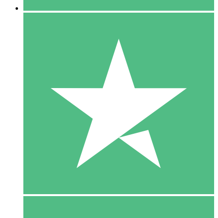
5 Download
15
US$
00
10 Download
20
US$
00