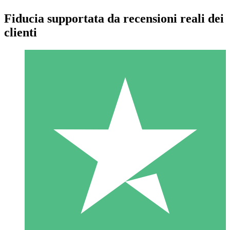
Fiducia supportata da recensioni reali dei
clienti
Pacchetti di Crediti Individuali
Paga a consumo con crediti di download. Nessun impegno
mensile richiesto.
1 Download
10
US$
00