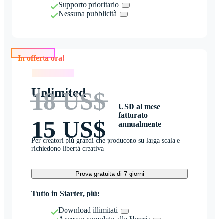
Supporto prioritario
Nessuna pubblicità
In offerta ora!
In offerta ora!
Unlimited
18 US$
USD al mese
fatturato
15 US$
annualmente
Per creatori più grandi che producono su larga scala e
richiedono libertà creativa
Prova gratuita di 7 giorni
Tutto in Starter, più:
Download illimitati
Accesso completo alla libreria