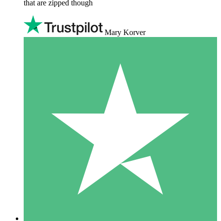
that are zipped though
Mary Korver