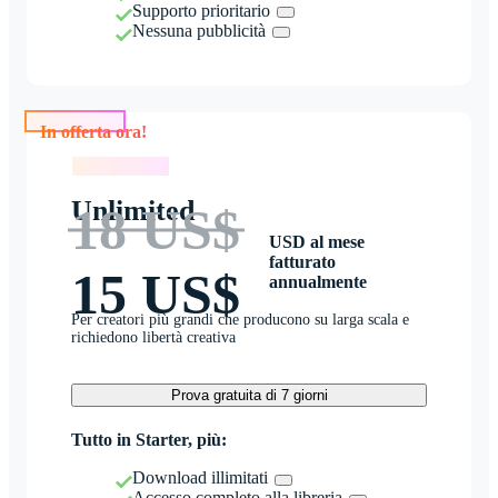
Supporto prioritario
Nessuna pubblicità
In offerta ora!
In offerta ora!
Unlimited
18 US$
USD al mese
fatturato
15 US$
annualmente
Per creatori più grandi che producono su larga scala e
richiedono libertà creativa
Prova gratuita di 7 giorni
Tutto in Starter, più:
Download illimitati
Accesso completo alla libreria