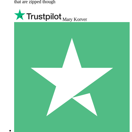
that are zipped though
Mary Korver