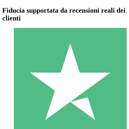
Fiducia supportata da recensioni reali dei
clienti
Pacchetti di Crediti Individuali
Paga a consumo con crediti di download. Nessun impegno
mensile richiesto.
1 Download
10
US$
00