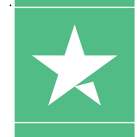
5 Download
15
US$
00
10 Download
20
US$
00