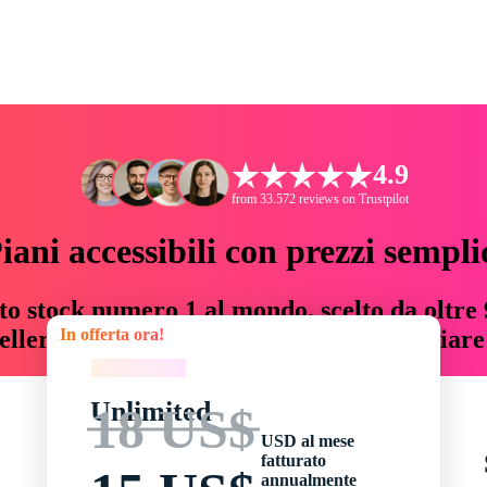
4.9
from 33.572 reviews on Trustpilot
iani accessibili con prezzi sempli
to stock numero 1 al mondo, scelto da oltre 9
In offerta ora!
teller risorse creative che fanno risparmiar
In offerta ora!
Unlimited
18 US$
USD al mese
fatturato
annualmente