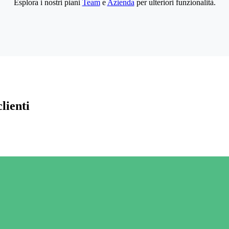
Esplora i nostri piani
Team
e
Azienda
per ulteriori funzionalità.
lienti