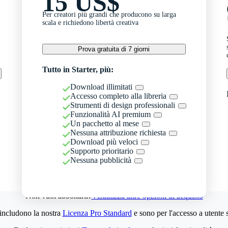
15 US$
Per creatori più grandi che producono su larga
scala e richiedono libertà creativa
Prova gratuita di 7 giorni
Tutto in Starter, più:
Download illimitati
Accesso completo alla libreria
Strumenti di design professionali
Funzionalità AI premium
Un pacchetto al mese
Nessuna attribuzione richiesta
Download più veloci
Supporto prioritario
Nessuna pubblicità
Non vuoi abbonarti?
Visualizza altre opzioni di acquisto
 includono la nostra
Licenza Pro Standard
e sono per l'accesso a utente 