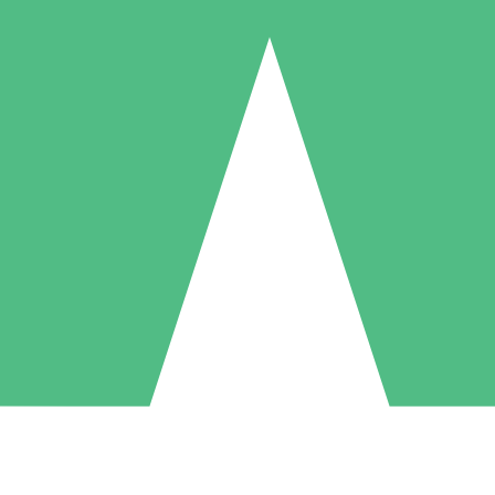
Pacchetti di Crediti Individuali
ga a consumo con crediti di download. Nessun impegno mensile richies
1 Download
5 Download
10 Download
10
15
20
US$
00
US$
00
US$
00