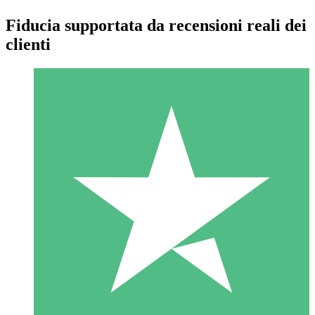
Fiducia supportata da recensioni reali dei
clienti
Pacchetti di Crediti Individuali
Paga a consumo con crediti di download. Nessun impegno
mensile richiesto.
1 Download
10
US$
00