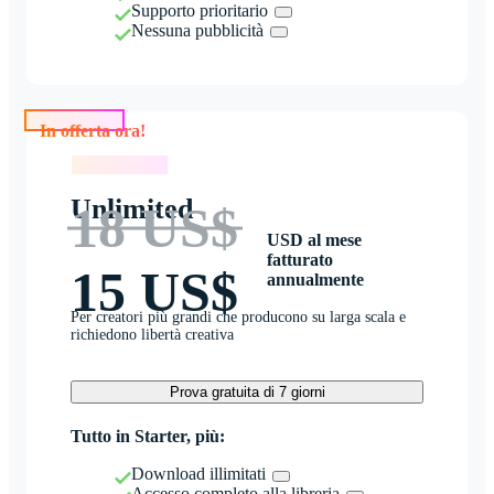
Supporto prioritario
Nessuna pubblicità
In offerta ora!
In offerta ora!
Unlimited
18 US$
USD al mese
fatturato
15 US$
annualmente
Per creatori più grandi che producono su larga scala e
richiedono libertà creativa
Prova gratuita di 7 giorni
Tutto in Starter, più:
Download illimitati
Accesso completo alla libreria