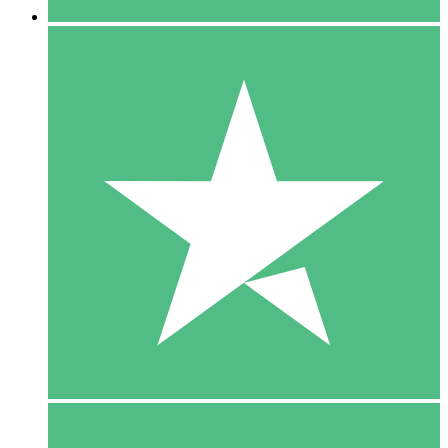
5 Download
15
US$
00
10 Download
20
US$
00