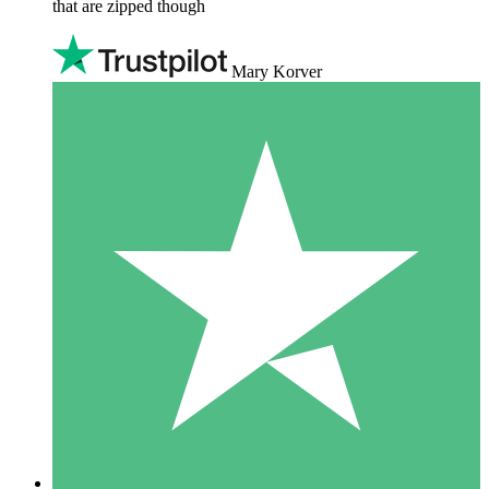
that are zipped though
Mary Korver