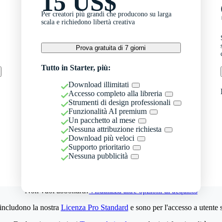
15 US$
Per creatori più grandi che producono su larga
scala e richiedono libertà creativa
Prova gratuita di 7 giorni
Tutto in Starter, più:
Download illimitati
Accesso completo alla libreria
Strumenti di design professionali
Funzionalità AI premium
Un pacchetto al mese
Nessuna attribuzione richiesta
Download più veloci
Supporto prioritario
Nessuna pubblicità
Non vuoi abbonarti?
Visualizza altre opzioni di acquisto
 includono la nostra
Licenza Pro Standard
e sono per l'accesso a utente 