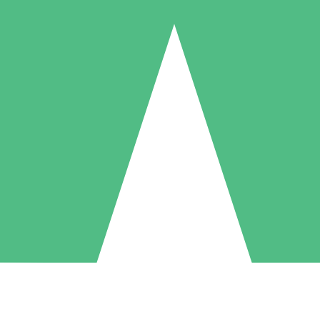
Pacchetti di Crediti Individuali
ga a consumo con crediti di download. Nessun impegno mensile richies
1 Download
5 Download
10 Download
10
15
20
US$
00
US$
00
US$
00