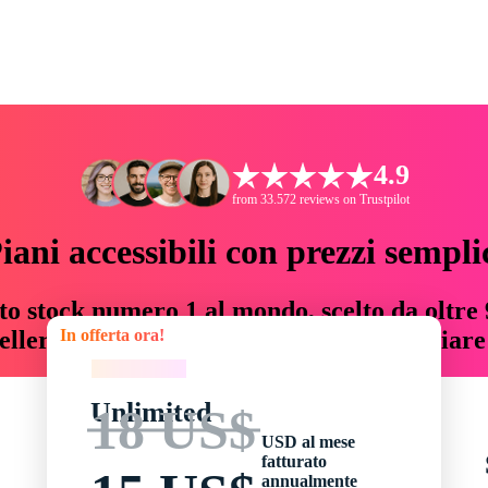
4.9
from 33.572 reviews on Trustpilot
iani accessibili con prezzi sempli
to stock numero 1 al mondo, scelto da oltre 9
In offerta ora!
teller risorse creative che fanno risparmiar
In offerta ora!
Unlimited
18 US$
USD al mese
fatturato
annualmente