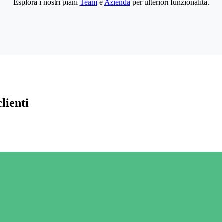
Esplora i nostri piani
Team
e
Azienda
per ulteriori funzionalità.
lienti