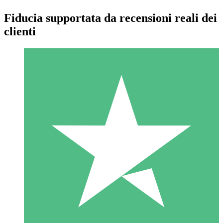
Fiducia supportata da recensioni reali dei
clienti
Pacchetti di Crediti Individuali
Paga a consumo con crediti di download. Nessun impegno
mensile richiesto.
1 Download
10
US$
00