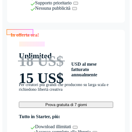
Supporto prioritario
Nessuna pubblicità
In offerta ora!
In offerta ora!
Unlimited
18 US$
USD al mese
fatturato
15 US$
annualmente
Per creatori più grandi che producono su larga scala e
richiedono libertà creativa
Prova gratuita di 7 giorni
Tutto in Starter, più:
Download illimitati
Accesso completo alla libreria