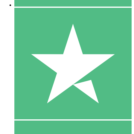
5 Download
15
US$
00
10 Download
20
US$
00