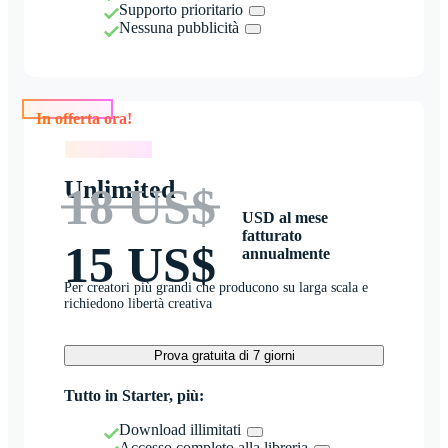
Supporto prioritario
Nessuna pubblicità
In offerta ora!
In offerta ora!
Unlimited
18 US$
USD al mese
fatturato
15 US$
annualmente
Per creatori più grandi che producono su larga scala e
richiedono libertà creativa
Prova gratuita di 7 giorni
Tutto in Starter, più:
Download illimitati
Accesso completo alla libreria