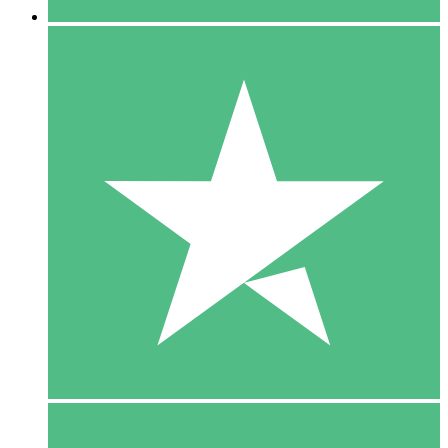
5 Download
15
US$
00
10 Download
20
US$
00