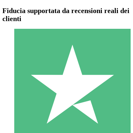
Fiducia supportata da recensioni reali dei
clienti
Pacchetti di Crediti Individuali
Paga a consumo con crediti di download. Nessun impegno
mensile richiesto.
1 Download
10
US$
00