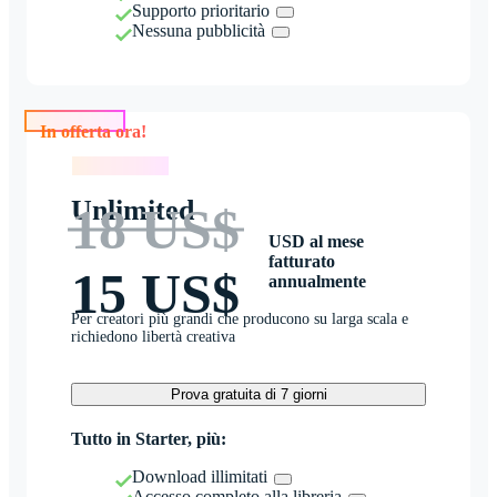
Supporto prioritario
Nessuna pubblicità
In offerta ora!
In offerta ora!
Unlimited
18 US$
USD al mese
fatturato
15 US$
annualmente
Per creatori più grandi che producono su larga scala e
richiedono libertà creativa
Prova gratuita di 7 giorni
Tutto in Starter, più:
Download illimitati
Accesso completo alla libreria