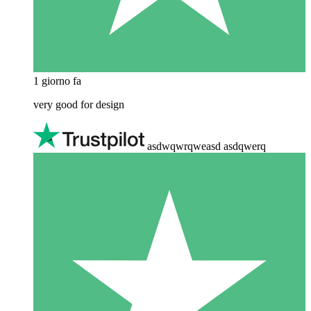
1 giorno fa
very good for design
asdwqwrqweasd asdqwerq