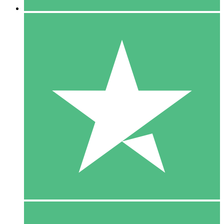
5 Download
15
US$
00
10 Download
20
US$
00