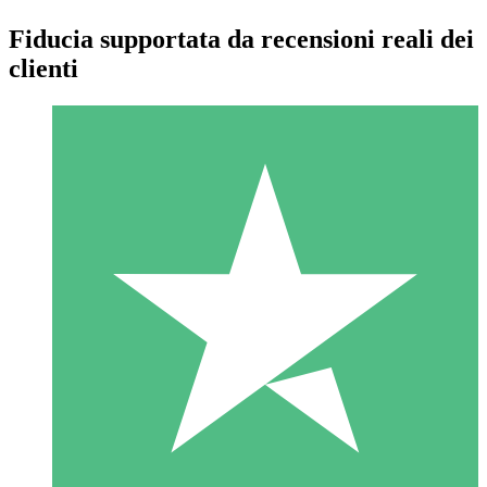
Fiducia supportata da recensioni reali dei
clienti
Pacchetti di Crediti Individuali
Paga a consumo con crediti di download. Nessun impegno
mensile richiesto.
1 Download
10
US$
00