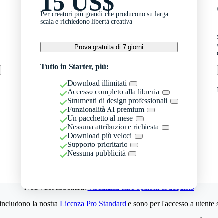
15 US$
Per creatori più grandi che producono su larga
scala e richiedono libertà creativa
Prova gratuita di 7 giorni
Tutto in Starter, più:
Download illimitati
Accesso completo alla libreria
Strumenti di design professionali
Funzionalità AI premium
Un pacchetto al mese
Nessuna attribuzione richiesta
Download più veloci
Supporto prioritario
Nessuna pubblicità
Non vuoi abbonarti?
Visualizza altre opzioni di acquisto
 includono la nostra
Licenza Pro Standard
e sono per l'accesso a utente 