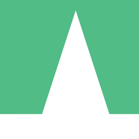
Pacchetti di Crediti Individuali
ga a consumo con crediti di download. Nessun impegno mensile richies
1 Download
5 Download
10 Download
10
15
20
US$
00
US$
00
US$
00