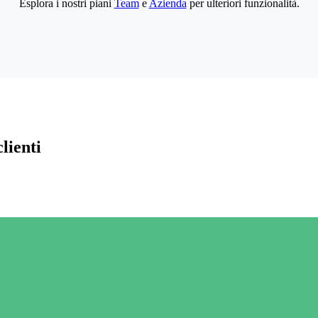
Esplora i nostri piani
Team
e
Azienda
per ulteriori funzionalità.
lienti