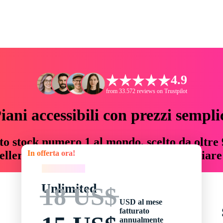
4.9
from 33.572 reviews on Trustpilot
iani accessibili con prezzi sempli
to stock numero 1 al mondo, scelto da oltre 9
In offerta ora!
teller risorse creative che fanno risparmiar
In offerta ora!
Unlimited
18 US$
USD al mese
fatturato
annualmente