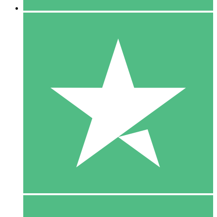
5 Download
15
US$
00
10 Download
20
US$
00