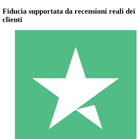
Fiducia supportata da recensioni reali dei
clienti
Pacchetti di Crediti Individuali
Paga a consumo con crediti di download. Nessun impegno
mensile richiesto.
1 Download
10
US$
00