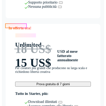
Supporto prioritario
Nessuna pubblicità
In offerta ora!
In offerta ora!
Unlimited
18 US$
USD al mese
fatturato
15 US$
annualmente
Per creatori più grandi che producono su larga scala e
richiedono libertà creativa
Prova gratuita di 7 giorni
Tutto in Starter, più:
Download illimitati
Accesso completo alla libreria