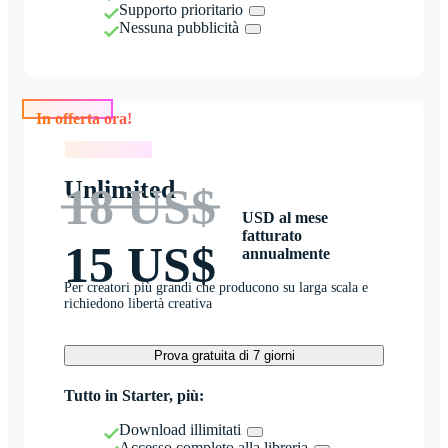
Supporto prioritario
Nessuna pubblicità
In offerta ora!
In offerta ora!
Unlimited
18 US$
USD al mese
fatturato
15 US$
annualmente
Per creatori più grandi che producono su larga scala e
richiedono libertà creativa
Prova gratuita di 7 giorni
Tutto in Starter, più:
Download illimitati
Accesso completo alla libreria