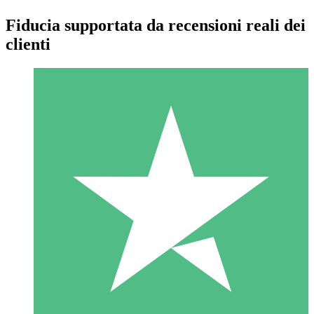
Fiducia supportata da recensioni reali dei
clienti
Pacchetti di Crediti Individuali
Paga a consumo con crediti di download. Nessun impegno
mensile richiesto.
1 Download
10
US$
00