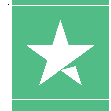
5 Download
15
US$
00
10 Download
20
US$
00