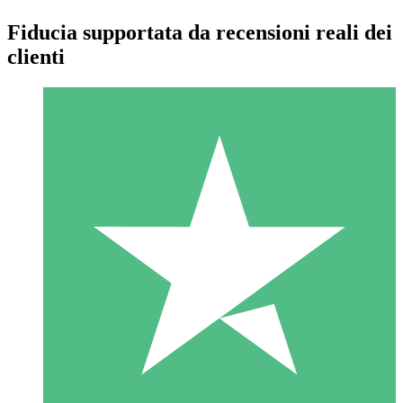
Fiducia supportata da recensioni reali dei
clienti
Pacchetti di Crediti Individuali
Paga a consumo con crediti di download. Nessun impegno
mensile richiesto.
1 Download
10
US$
00