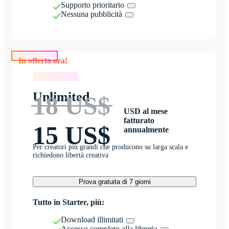
Supporto prioritario
Nessuna pubblicità
In offerta ora!
In offerta ora!
Unlimited
18 US$
USD al mese
fatturato
15 US$
annualmente
Per creatori più grandi che producono su larga scala e
richiedono libertà creativa
Prova gratuita di 7 giorni
Tutto in Starter, più:
Download illimitati
Accesso completo alla libreria