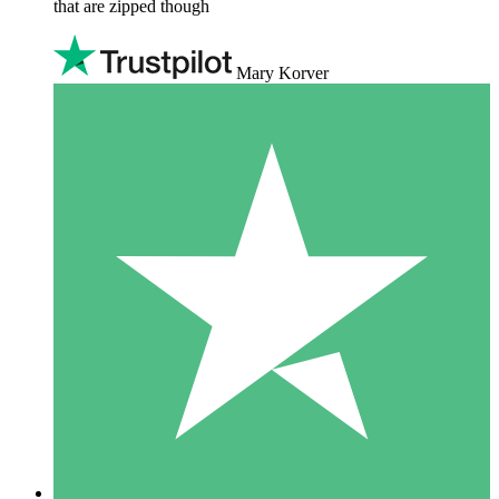
that are zipped though
Mary Korver