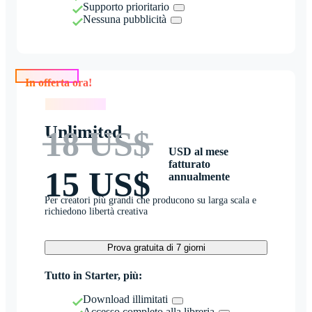
Supporto prioritario
Nessuna pubblicità
In offerta ora!
In offerta ora!
Unlimited
18 US$
USD al mese
fatturato
15 US$
annualmente
Per creatori più grandi che producono su larga scala e
richiedono libertà creativa
Prova gratuita di 7 giorni
Tutto in Starter, più:
Download illimitati
Accesso completo alla libreria