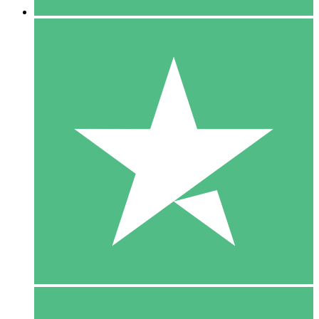
5 Download
15
US$
00
10 Download
20
US$
00