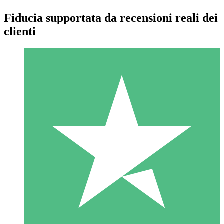
Fiducia supportata da recensioni reali dei
clienti
Pacchetti di Crediti Individuali
Paga a consumo con crediti di download. Nessun impegno
mensile richiesto.
1 Download
10
US$
00